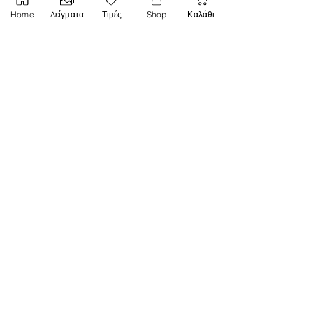
giopexli1992@gmail.com
Home
Δείγματα
Τιμές
Shop
Καλάθι
Μαρία
τηλ.
6981356033
mvlaxogianni@gmail.com
Οι νονές μου