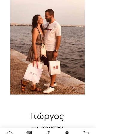
Γιώργος
τηλ.
6984187021