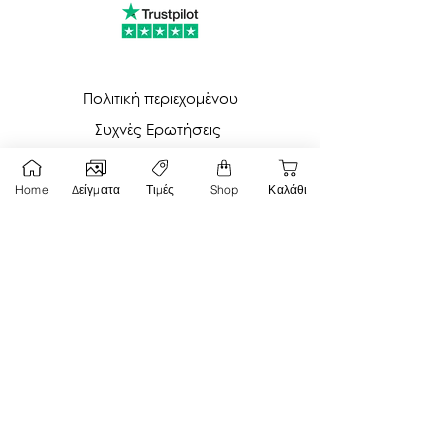
Πολιτική περιεχομένου
Συχνές Ερωτήσεις
Τρόποι Πληρωμής
Home
Δείγματα
Τιμές
Shop
Καλάθι
Τι παίρνω με το i-do.gr
Όροι Χρήσης
About
Κάρτα Δώρου
Επικοινωνία