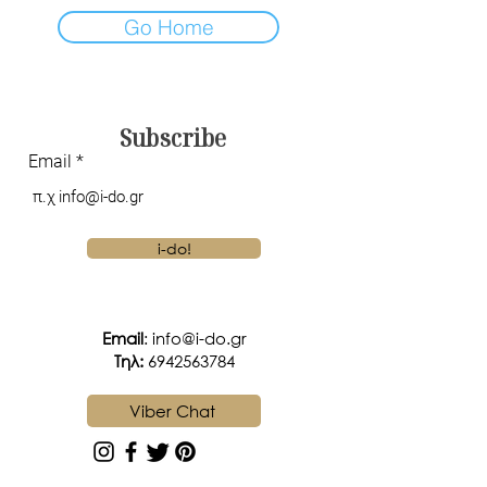
Go Home
Subscribe
Email
i-do!
Email
:
info@i-do.gr
Tηλ:
6942563784
Viber Chat