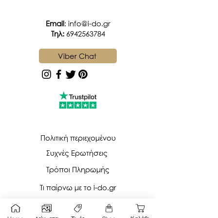
Email
:
info@i-do.gr
Tηλ:
6942563784
Viber Chat
Πολιτική περιεχομένου
Συχνές Ερωτήσεις
Τρόποι Πληρωμής
Τι παίρνω με το i-do.gr
Όροι Χρήσης