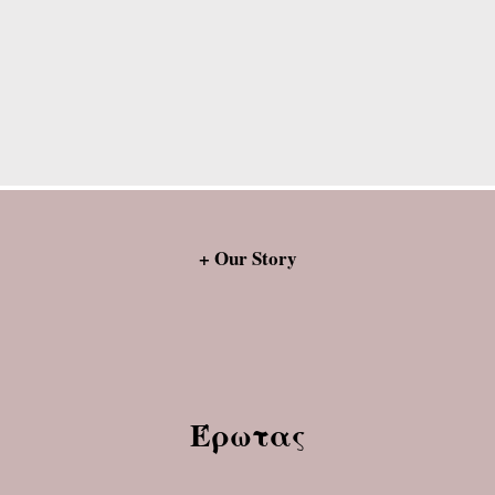
+ Our Story
Έρωτας