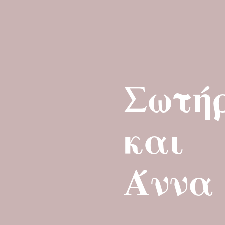
Σωτή
και
Άννα