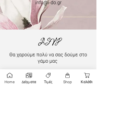
info@i-do.gr
RSVP
Θα χαρούμε πολύ να σας δούμε στο
γάμο μας
Παρακαλούμε απαντήστε μέχρι
Home
Δείγματα
Τιμές
Shop
Καλάθι
19.06.2024
Όνομα
Επίθετο