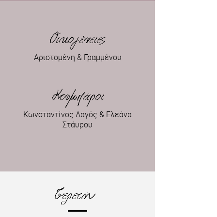
Οικογένειες
Αριστομένη & Γραμμένου
Κουμπάροι
Κωνσταντίνος Λαγός & Ελεάνα
Στάυρου
Τελετή