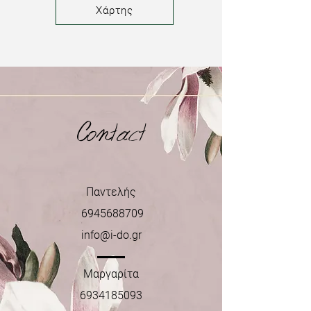
Χάρτης
Contact
Παντελής
​
6945688709
info@i-do.gr
Μαργαρίτα
6934185093