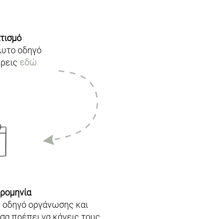
τισμό
όλυτο οδηγό
βρεις
εδώ
.
ερομηνία
ν οδηγό οργάνωσης και
σα πρέπει να κάνεις τους