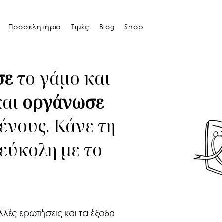
Προσκλητήρια
Τιμές
Blog
Shop
σε
το γάμο και
και
οργάνωσε
ένους. Κάνε τη
 εύκολη με το
λλές ερωτήσεις και τα έξοδα