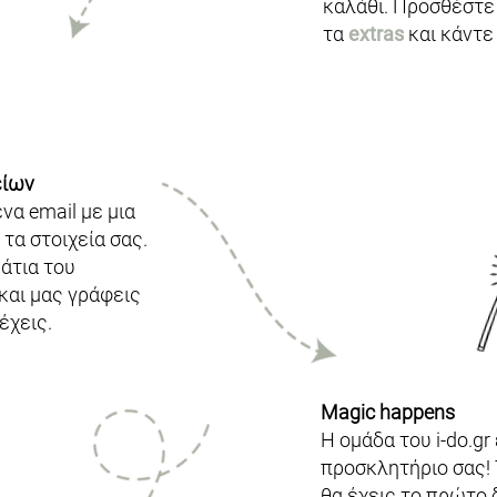
καλάθι. Προσθέστε
τα
extras
και κάντε
είων
να email με μια
τα στοιχεία σας.
άτια του
 και μας γράφεις
έχεις.
Magic happens
Η ομάδα του i-do.gr
προσκλητήριο σας! 
θα έχεις το πρώτο δ