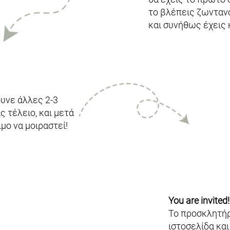
το βλέπεις ζωντανό
και συνήθως έχεις 
ουνε άλλες 2-3
ς τέλειο, και μετά
μο να μοιραστεί!
You are invited!
Το προσκλητήρι
ιστοσελίδα και