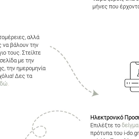
μήνες που έρχοντα
τομέρειες, αλλά
ς να βάλουν την
ιο τους. Στείλτε
 σελίδα με την
ς, την ημερομηνία
χόλια! Δες τα
εδώ
.
Ηλεκτρονικό Προσ
Επιλέξτε το
δείγμα
πρότυπα του i-do.g