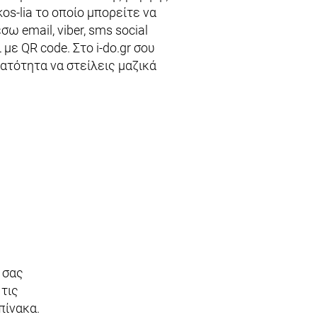
os-lia
το οποίο μπορείτε να
σω email, viber, sms social
 με QR code. Στο i-do.gr σου
ατότητα να στείλεις μαζικά
ό σας
τις
πίνακα.