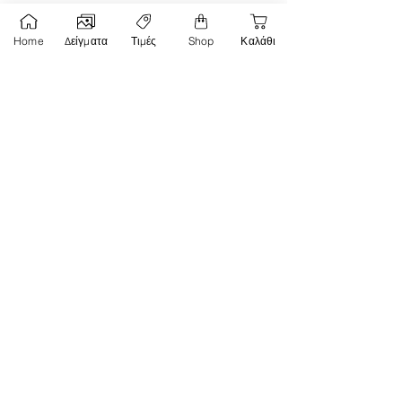
τηλ.
6977123456
Home
Δείγματα
Τιμές
Shop
Καλάθι
info@i-do.gr