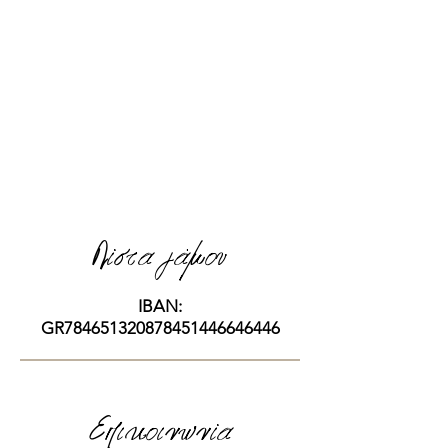
​Λίστα γάμου
IBAN:
GR784651320878451446646446
Επικοινωνία