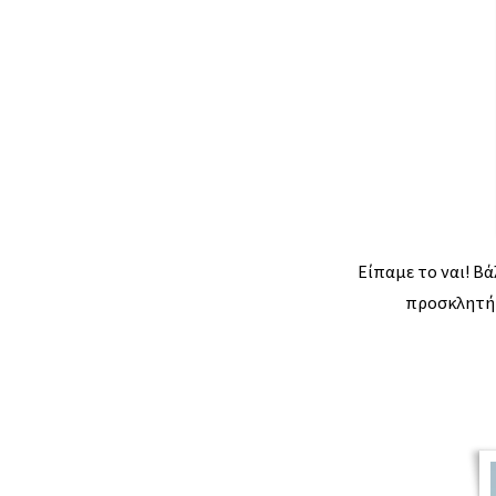
Είπαμε το ναι! Βά
προσκλητήρ