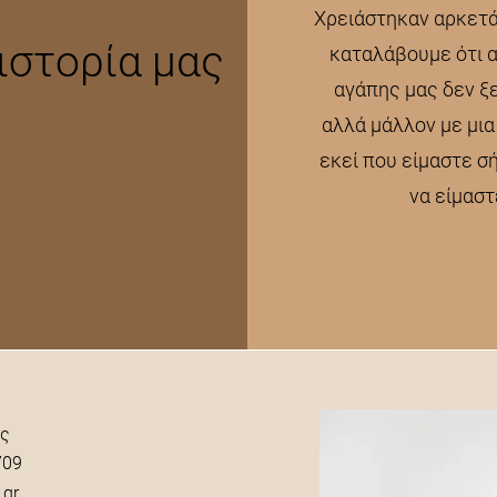
Χρειάστηκαν αρκετά
ιστορία μας
καταλάβουμε ότι α
αγάπης μας δεν ξε
αλλά μάλλον με μια
εκεί που είμαστε σ
να είμαστ
ς
709
.gr