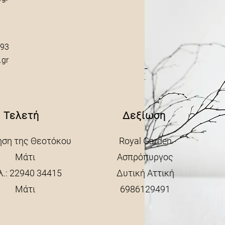
93
.gr
Τελετή
Δεξίωση
ηση της Θεοτόκου
Royal Garden
Μάτι
Ασπρόπυργος
λ.: 22940 34415
Δυτική Αττική
Μάτι
6986129491