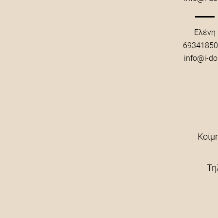
Ελένη
69341850
info@i-do
Κοίμ
Τη