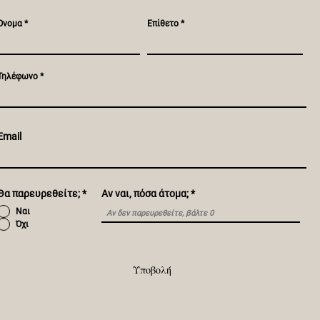
Όνομα
Επίθετο
Τηλέφωνο
Email
Θα παρευρεθείτε;
*
Αν ναι, πόσα άτομα;
Ναι
Όχι
Υποβολή