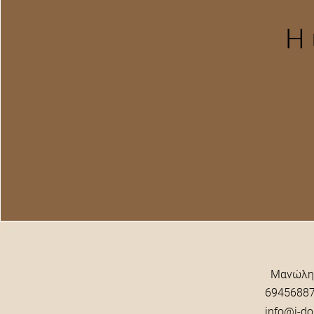
Η 
Μανώλη
​ 6945688
info@i-do