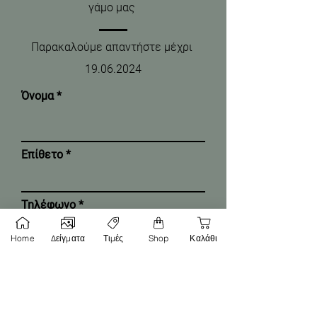
γάμο μας
Παρακαλούμε απαντήστε μέχρι
19.06.2024
Όνομα
Επίθετο
Τηλέφωνο
Home
Δείγματα
Τιμές
Shop
Καλάθι
Email
Θα παρευρεθείτε;
*