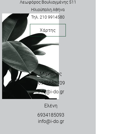
Λεωφόρος Βουλιαγμένης 511
Ηλιούπολη Αθήνα
Τηλ.
210 9914580
Χάρτης
Μανώλης
​
6945688709
info@i-do.gr
Ελένη
6934185093
info@i-do.gr