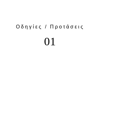
Οδηγίες / Προτάσεις
01
Μεταφορά
Ραδιοταξί EUROTAXI
τηλ. 123456789