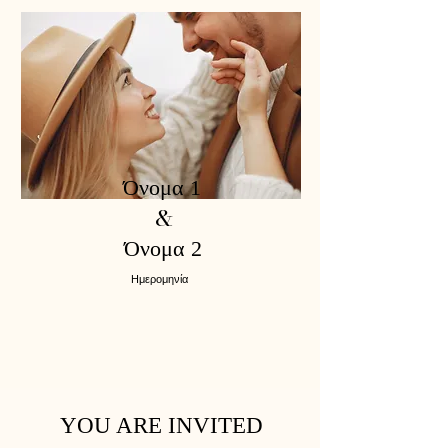
Όνομα 1
&
Όνομα 2
Ημερομηνία
YOU ARE INVITED