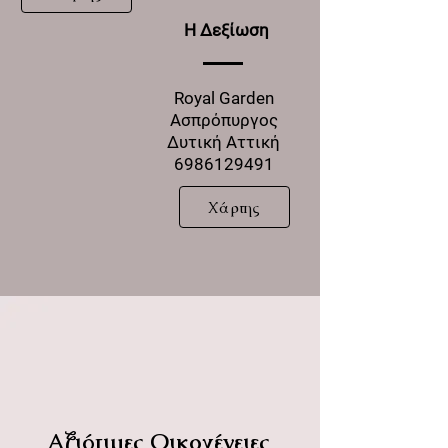
Η Δεξίωση
Royal Garden
Ασπρόπυργος
Δυτική Αττική
6986129491
Χάρτης
Αξιότιμες Οικογένειες