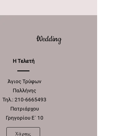
Wedding
Η Tελετή
Άγιος Τρύφων
Παλλήνης
Τηλ.:
210-6665493
Πατριάρχου
Γρηγορίου Ε´ 10
Χάρτης