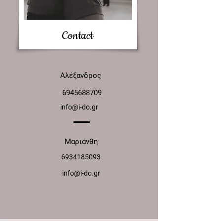
Contact
Αλέξανδρος
​
6945688709
info@i-do.gr
Μαριάνθη
6934185093
info@i-do.gr