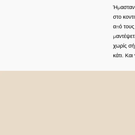
Ήμασταν 
στο κοντ
από τους
μαντέψετ
χωρίς σή
κάτι. Κα