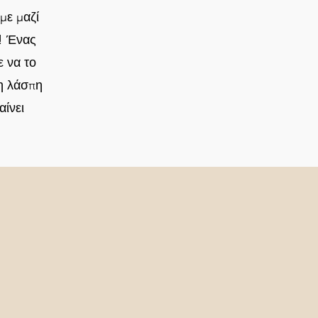
με μαζί
ς! Ένας
 να το
τη λάσπη
αίνει