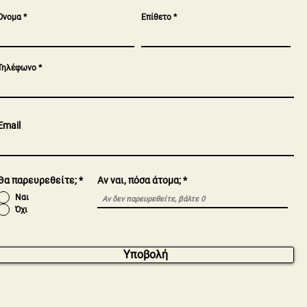
Όνομα
Επίθετο
Τηλέφωνο
Email
Θα παρευρεθείτε;
*
Αν ναι, πόσα άτομα;
Ναι
Όχι
Υποβολή