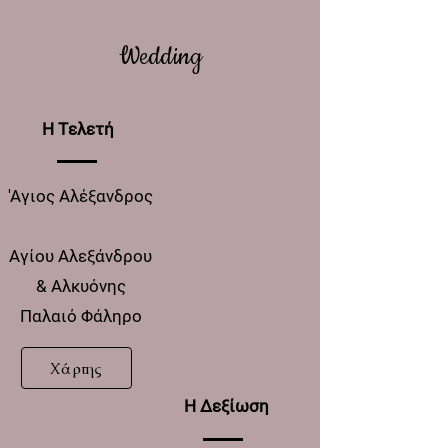
Wedding
Η Tελετή
'Αγιος Αλέξανδρος
Αγίου Αλεξάνδρου
& Αλκυόνης
Παλαιό Φάληρο
Χάρτης
Η Δεξίωση