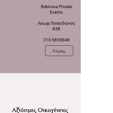
Rubirosa Private
Events
Λεωφ.Ποσειδώνος
83B
210 9855848
Χάρτης
Αξιότιμες Οικογένειες