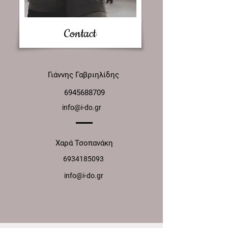
Contact
Γιάννης Γαβριηλίδης
​
6945688709
info@i-do.gr
Χαρά Τσοπανάκη
6934185093
info@i-do.gr