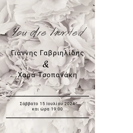
You Are Invited
Γιάννης Γαβριηλίδης
&
Χαρά Τσοπανάκη
Σάββατο 15 Ιουλίου 2024
και ώρα 19:00