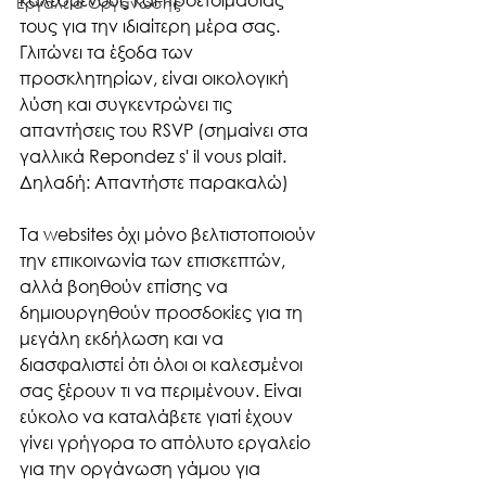
Εργαλεία Οργάνωσης
τους για την ιδιαίτερη μέρα σας. 
Γλιτώνει τα έξοδα των 
προσκλητηρίων, είναι οικολογική 
λύση και συγκεντρώνει τις 
απαντήσεις του RSVP (σημαίνει στα 
γαλλικά Repondez s' il vous plait. 
Δηλαδή: Απαντήστε παρακαλώ)
Τα websites όχι μόνο βελτιστοποιούν 
την επικοινωνία των επισκεπτών, 
αλλά βοηθούν επίσης να 
δημιουργηθούν προσδοκίες για τη 
μεγάλη εκδήλωση και να 
διασφαλιστεί ότι όλοι οι καλεσμένοι 
σας ξέρουν τι να περιμένουν. Είναι 
εύκολο να καταλάβετε γιατί έχουν 
γίνει γρήγορα το απόλυτο εργαλείο 
για την οργάνωση γάμου για 