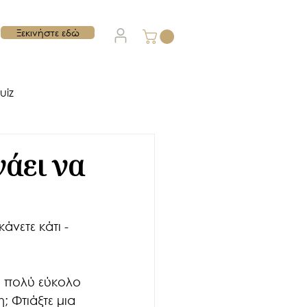
Ξεκινήστε εδώ
uiz
Εργαλεία Οργάνωσης
νάει να
άνετε κάτι - 
ι πολύ εύκολο 
 Φτιάξτε μια 