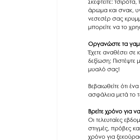
Σκεφτείτε: τσιρότα
άρωμα και σνακ, υ
νεσεσέρ σας κρυμμ
μπορείτε να το χρη
Οργανώστε τα γαμ
Έχετε αναθέσει σε 
δεξίωση; Πιστέψτε 
μυαλό σας!
Βεβαιωθείτε ότι έ
ασφάλεια μετά το τ
Βρείτε χρόνο για ν
Οι τελευταίες εβδο
στιγμές, πρόβες κα
χρόνο για ξεκούρα