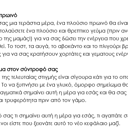
 πρωινό
ας μια τεράστια μέρα, ένα πλούσιο πρωινό θα είναι
ολαύσετε ένα πλούσιο και θρεπτικο γεύμα (πριν ανο
ρ της μαμάς!) για να σας δώσει την ενέργεια που χρε
ί. Το τοστ, τα αυγά, το αβοκάντο και το πλιγούρι βρ
ές για να σας κρατήσουν χορτάτες και γεματους ενέργ
ωμα στον σύντροφό σας
της τελευταίας στιγμής είναι σίγουρα κάτι για το οπο
 Το να ξυπνήσει με ένα γλυκό, όμορφο σημείωμα θα
ραγματικά σημαίνει αυτή η μέρα για εσάς και θα σας 
αι τρυφερότητα πριν από τον γάμο.
σας τι σημαίνει αυτή η μέρα για εσάς, τι αγαπάτε σε
ι είστε που ξεκινάτε αυτό το νέο κεφάλαιο μαζί. 