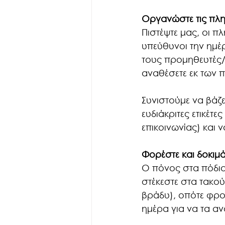
Οργανώστε τις πληρ
Πιστέψτε μας, οι πλ
υπεύθυνοι την ημέ
τους προμηθευτές/ε
αναθέσετε εκ των 
Συνιστούμε να βάζ
ευδιάκριτες ετικέτ
επικοινωνίας) και 
Φορέστε και δοκιμ
Ο πόνος στα πόδια 
στέκεστε στα τακού
βράδυ), οπότε φρον
ημέρα για να τα αν