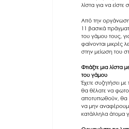
λίστα για να είστε
Από την οργάνωση τ
11 βασικά πράγματ
του γάμου τους, για
φαίνονται μικρές λ
στην μείωση του στ
Φτιάξτε μια λίστα μ
του γάμου
Έχετε συζητήσει με
θα θέλατε να φωτογ
αποτυπωθούν, θα εξ
να μην αναφέρουμε
κατάλληλα άτομα γι