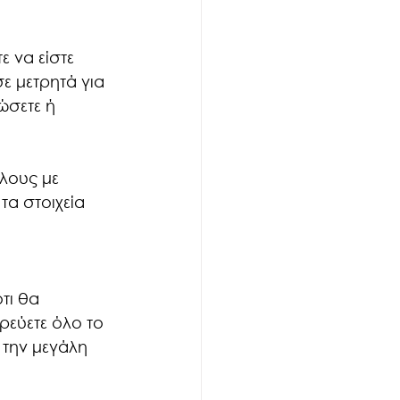
ε να είστε 
ε μετρητά για 
ώσετε ή 
λους με 
τα στοιχεία 
τι θα 
ρεύετε όλο το 
 την μεγάλη 