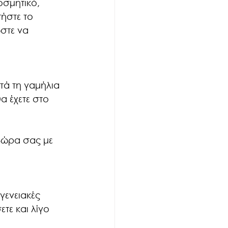
οσμητικό, 
ήστε το 
στε να 
τά τη γαμήλια 
α έχετε στο 
δώρα σας με 
γενειακές 
τε και λίγο 