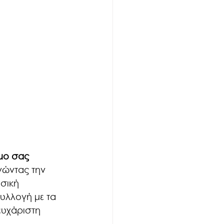
άμο σας
γώντας την 
υσική 
συλλογή με τα 
ευχάριστη 