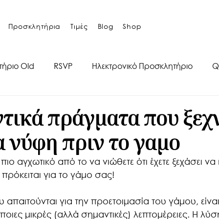
Προσκλητήρια
Τιμές
Blog
Shop
τήριο Old
RSVP
Ηλεκτρονικό Προσκλητήριο
Q
ς
Οργάνωση Γάμου
Προσκλητήρια βάπτισης
τικά πράγματα που ξεχ
α νύφη πριν το γαμο
πιο αγχωτικό από το να νιώθετε ότι έχετε ξεχάσει να κ
ρόκειται για το γάμο σας! 
απαιτούνται για την προετοιμασία του γάμου, είνα
οιες μικρές (αλλά σημαντικές) λεπτομέρειες. Η λύση;