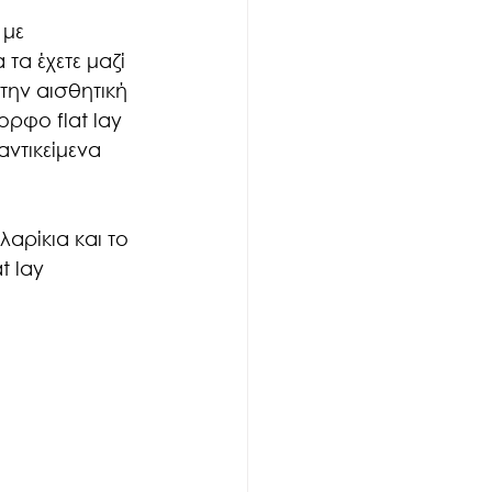
με 
τα έχετε μαζί 
την αισθητική 
ρφο flat lay 
ντικείμενα 
αρίκια και το 
 lay 