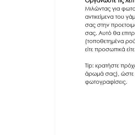
Οργανώστε τις λεπτ
Μιλώντας για φωτο
αντικείμενα του γά
σας στην προετοιμα
σας. Αυτό θα επιτ
(τοποθετημένα ρoύχ
είτε προσωπικά είτ
Tip: κρατήστε πρόχ
άρωμά σας), ώστε 
φωτογραφίσεις.