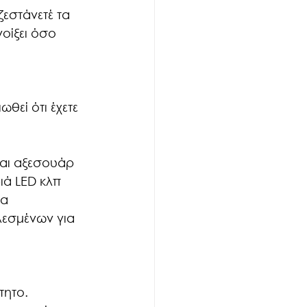
ζεστάνετέ τα 
οίξει όσο 
ωθεί ότι έχετε 
αι αξεσουάρ 
ιά LED κλπ 
α 
λεσμένων για 
τητο. 