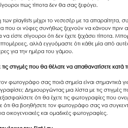
 σίγουροι πως τίποτα δεν θα σας ξεφύγει.
ων playlists μέχρι το νεσεσέρ με τα απαραίτητα, 
α που οι νύφες συνήθως ξεχνούν να κάνουν πριν α
 να είστε σίγουροι ότι δεν έχετε ξεχάσει τίποτα. Μπο
επτομέρειες, αλλά εγγυόμαστε ότι κάθε μία από αυτέ
ρες για την ημέρα του γάμου.
ε τις στιγμές που θα θέλατε να απαθανατίσετε κατά τ
 τον φωτογράφο σας ποιά σημεία είναι σημαντικά για 
ραφίσει; Δημιουργώντας μια λίστα με τις στιγμές πο
ασφαλίσετε ότι θα έχετε τις φωτογραφίες που ονειρ
 ότι θα βοηθήσετε τον φωτογράφο σας να συγκεντ
α οικογενειακές και ομαδικές φωτογραφίες. 