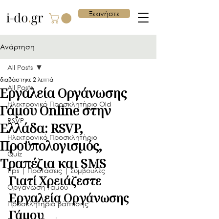
Ξεκινήστε
Ανάρτηση
All Posts
διαβάστηκε 2 λεπτά
All Posts
Εργαλεία Οργάνωσης
Ηλεκτρονικό Προσκλητήριο Old
Γάμου Online στην
RSVP
Ελλάδα: RSVP,
Ηλεκτρονικό Προσκλητήριο
Προϋπολογισμός,
Quiz
Τραπέζια και SMS
Tips | Προτάσεις | Συμβουλές
Γιατί Χρειάζεστε 
Οργάνωση Γάμου
Εργαλεία Οργάνωσης 
Προσκλητήρια βάπτισης
Γάμου