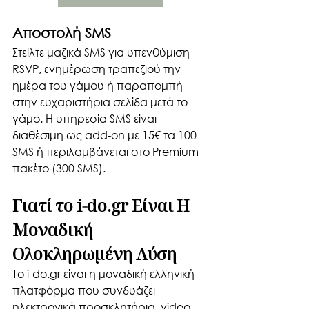
Αποστολή SMS 
Στείλτε μαζικά SMS για υπενθύμιση 
RSVP, ενημέρωση τραπεζιού την 
ημέρα του γάμου ή παραπομπή 
στην ευχαριστήρια σελίδα μετά το 
γάμο. Η υπηρεσία SMS είναι 
διαθέσιμη ως add-on με 15€ τα 100 
SMS ή περιλαμβάνεται στο Premium 
πακέτο (300 SMS).
Γιατί το i-do.gr Είναι Η 
Μοναδική 
Ολοκληρωμένη Λύση
Το i-do.gr είναι η μοναδική ελληνική 
πλατφόρμα που συνδυάζει 
ηλεκτρονικά προσκλητήρια, video 