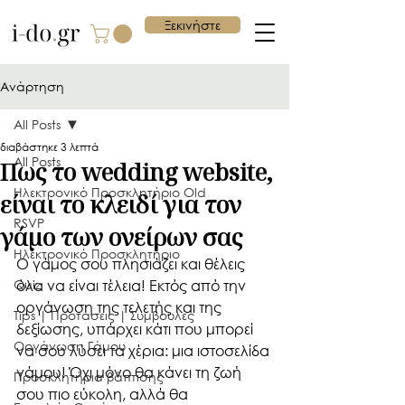
Ξεκινήστε
Ανάρτηση
All Posts
διαβάστηκε 3 λεπτά
All Posts
Πως το wedding website,
Ηλεκτρονικό Προσκλητήριο Old
είναι το κλειδί για τον
RSVP
γάμο των ονείρων σας
Ηλεκτρονικό Προσκλητήριο
Ο γάμος σου πλησιάζει και θέλεις 
Quiz
όλα να είναι τέλεια! Εκτός από την 
οργάνωση της τελετής και της 
Tips | Προτάσεις | Συμβουλές
δεξίωσης, υπάρχει κάτι που μπορεί 
Οργάνωση Γάμου
να σου λύσει τα χέρια: μια ιστοσελίδα 
γάμου! Όχι μόνο θα κάνει τη ζωή 
Προσκλητήρια βάπτισης
σου πιο εύκολη, αλλά θα 