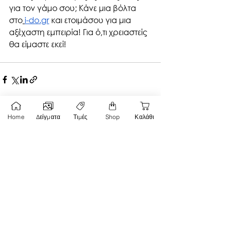
για τον γάμο σου; Κάνε μια βόλτα 
στο
i-do.gr
 και ετοιμάσου για μια 
αξέχαστη εμπειρία! Για ό,τι χρειαστείς 
θα είμαστε εκεί!
Home
Δείγματα
Τιμές
Shop
Καλάθι
Εμφάνιση όλων
Σχετικές αναρτήσεις