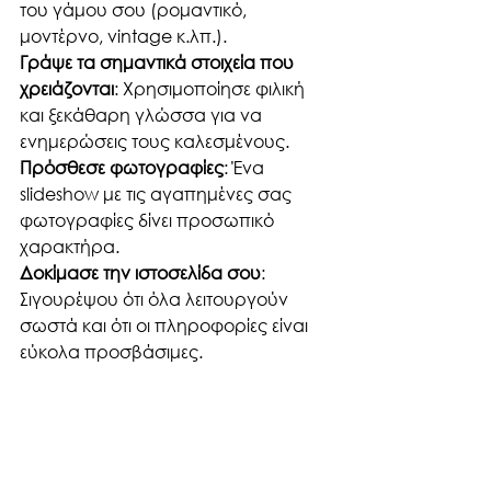
του γάμου σου (ρομαντικό, 
μοντέρνο, vintage κ.λπ.).
Γράψε τα σημαντικά στοιχεία που 
χρειάζονται
: Χρησιμοποίησε φιλική 
και ξεκάθαρη γλώσσα για να 
ενημερώσεις τους καλεσμένους.
Πρόσθεσε φωτογραφίες
: Ένα 
slideshow με τις αγαπημένες σας 
φωτογραφίες δίνει προσωπικό 
χαρακτήρα.
Δοκίμασε την ιστοσελίδα σου
: 
Σιγουρέψου ότι όλα λειτουργούν 
σωστά και ότι οι πληροφορίες είναι 
εύκολα προσβάσιμες.