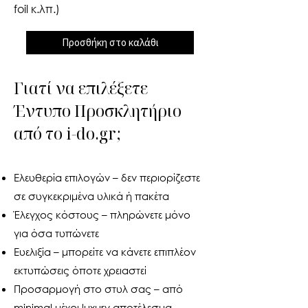
foil κ.λπ.)
Προσθήκη στο καλάθι
Γιατί να επιλέξετε
Έντυπο Προσκλητήριο
από το i-do.gr;
Ελευθερία επιλογών – δεν περιορίζεστε
σε συγκεκριμένα υλικά ή πακέτα
Έλεγχος κόστους – πληρώνετε μόνο
για όσα τυπώνετε
Ευελιξία – μπορείτε να κάνετε επιπλέον
εκτυπώσεις όποτε χρειαστεί
Προσαρμογή στο στυλ σας – από
minimal μέχρι luxury αποτέλεσμα