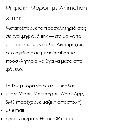
Ψηφιακή Μορφή με Animation
& Link
Μετατρέπουμε το προσκλητήριό σας
σε ένα ψηφιακό link — έτοιμο να το
μοιραστείτε με ένα κλικ. Δίνουμε ζωή
στο σχέδιό σας με animation το
προσκλητήριο να βγαίνει μέσα από
φάκελο.
Το link μπορεί να σταλεί εύκολα:
μέσω Viber, Messenger, WhatsApp,
SMS (παρέχουμε μαζική αποστολή)
με email
ή να ενσωματωθεί σε QR code