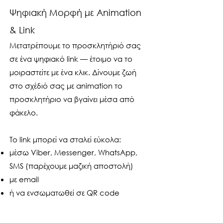
Ψηφιακή Μορφή με Animation
& Link
Μετατρέπουμε το προσκλητήριό σας
σε ένα ψηφιακό link — έτοιμο να το
μοιραστείτε με ένα κλικ. Δίνουμε ζωή
στο σχέδιό σας με animation το
προσκλητήριο να βγαίνει μέσα από
φάκελο.
Το link μπορεί να σταλεί εύκολα:
μέσω Viber, Messenger, WhatsApp,
SMS (παρέχουμε μαζική αποστολή)
με email
ή να ενσωματωθεί σε QR code