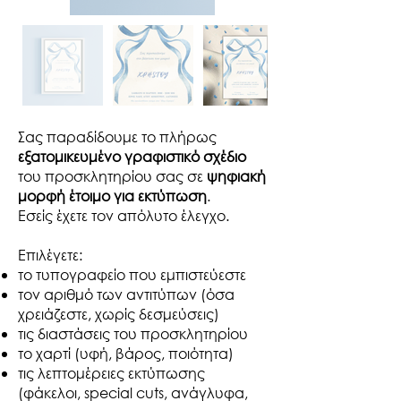
Έξοδος
από
Σας παραδίδουμε το πλήρως
τη
συλλογή
εξατομικευμένο γραφιστικό σχέδιο
του προσκλητηρίου σας σε
ψηφιακή
μορφή έτοιμο για εκτύπωση
.
Εσείς έχετε τον απόλυτο έλεγχο.​
Επιλέγετε:
το τυπογραφείο που εμπιστεύεστε
τον αριθμό των αντιτύπων (όσα
χρειάζεστε, χωρίς δεσμεύσεις)
τις διαστάσεις του προσκλητηρίου
το χαρτί (υφή, βάρος, ποιότητα)
τις λεπτομέρειες εκτύπωσης
(φάκελοι, special cuts, ανάγλυφα,