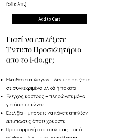
foil κ.λπ.)
Add to Cart
Γιατί να επιλέξετε
Έντυπο Προσκλητήριο
από το i-do.gr;
Ελευθερία επιλογών – δεν περιορίζεστε
σε συγκεκριμένα υλικά ή πακέτα
Έλεγχος κόστους – πληρώνετε μόνο
για όσα τυπώνετε
Ευελιξία – μπορείτε να κάνετε επιπλέον
εκτυπώσεις όποτε χρειαστεί
Προσαρμογή στο στυλ σας – από
minimal μέχρι luxury αποτέλεσμα