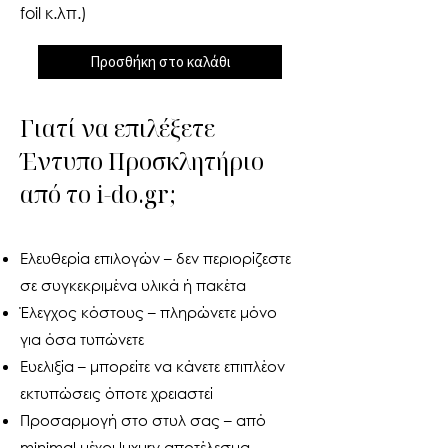
foil κ.λπ.)
Προσθήκη στο καλάθι
Γιατί να επιλέξετε
Έντυπο Προσκλητήριο
από το i-do.gr;
Ελευθερία επιλογών – δεν περιορίζεστε
σε συγκεκριμένα υλικά ή πακέτα
Έλεγχος κόστους – πληρώνετε μόνο
για όσα τυπώνετε
Ευελιξία – μπορείτε να κάνετε επιπλέον
εκτυπώσεις όποτε χρειαστεί
Προσαρμογή στο στυλ σας – από
minimal μέχρι luxury αποτέλεσμα