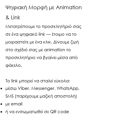
Ψηφιακή Μορφή με Animation
& Link
Μετατρέπουμε το προσκλητήριό σας
σε ένα ψηφιακό link — έτοιμο να το
μοιραστείτε με ένα κλικ. Δίνουμε ζωή
στο σχέδιό σας με animation το
προσκλητήριο να βγαίνει μέσα από
φάκελο.
Το link μπορεί να σταλεί εύκολα:
μέσω Viber, Messenger, WhatsApp,
SMS (παρέχουμε μαζική αποστολή)
με email
ή να ενσωματωθεί σε QR code