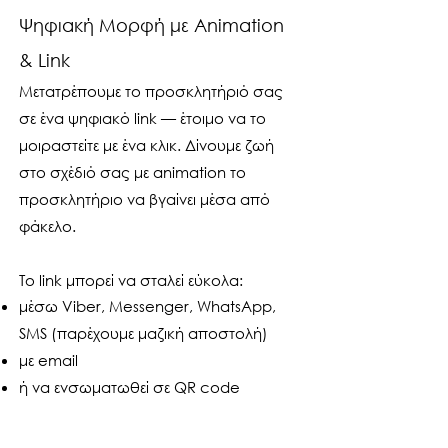
Ψηφιακή Μορφή με Animation
& Link
Μετατρέπουμε το προσκλητήριό σας
σε ένα ψηφιακό link — έτοιμο να το
μοιραστείτε με ένα κλικ. Δίνουμε ζωή
στο σχέδιό σας με animation το
προσκλητήριο να βγαίνει μέσα από
φάκελο.
Το link μπορεί να σταλεί εύκολα:
μέσω Viber, Messenger, WhatsApp,
SMS (παρέχουμε μαζική αποστολή)
με email
ή να ενσωματωθεί σε QR code