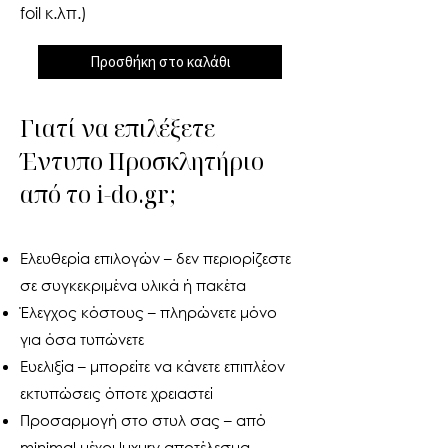
foil κ.λπ.)
Προσθήκη στο καλάθι
Γιατί να επιλέξετε
Έντυπο Προσκλητήριο
από το i-do.gr;
Ελευθερία επιλογών – δεν περιορίζεστε
σε συγκεκριμένα υλικά ή πακέτα
Έλεγχος κόστους – πληρώνετε μόνο
για όσα τυπώνετε
Ευελιξία – μπορείτε να κάνετε επιπλέον
εκτυπώσεις όποτε χρειαστεί
Προσαρμογή στο στυλ σας – από
minimal μέχρι luxury αποτέλεσμα