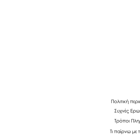
Πολιτική περ
Συχνές Ερω
Τρόποι Πλ
Τι παίρνω με τ