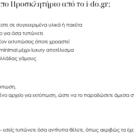
υπο Προσκλητήριο από το i-do.gr;
εστε σε συγκεκριμένα υλικά ή πακέτα
ο για όσα τυπώνετε
λέον εκτυπώσεις όποτε χρειαστεί
inimal μέχρι luxury αποτέλεσμα
 Ελλάδας γάμους
τύπωση.
ο αρχείο για εκτύπωση, ώστε να το παραδώσετε άμεσα στ
— εσείς τυπώνετε όσα αντίτυπα θέλετε, όπως ακριβώς τα έχε