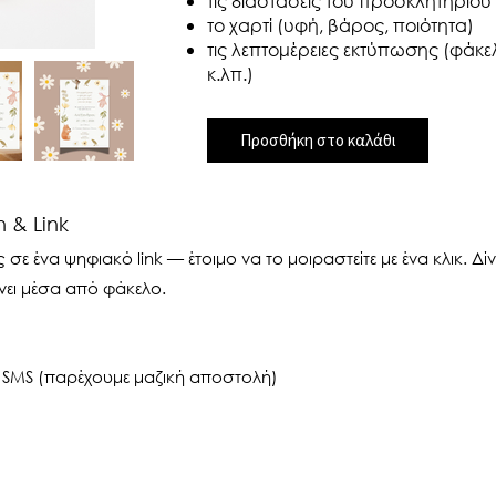
τις διαστάσεις του προσκλητηρίου
το χαρτί (υφή, βάρος, ποιότητα)
τις λεπτομέρειες εκτύπωσης (φάκελο
κ.λπ.)
Προσθήκη στο καλάθι
 & Link
ε ένα ψηφιακό link — έτοιμο να το μοιραστείτε με ένα κλικ. Δ
νει μέσα από φάκελο.
 SMS (παρέχουμε μαζική αποστολή)