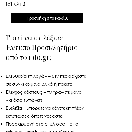
foil κ.λπ.)
Προσθήκη στο καλάθι
Γιατί να επιλέξετε
Έντυπο Προσκλητήριο
από το i-do.gr;
Ελευθερία επιλογών – δεν περιορίζεστε
σε συγκεκριμένα υλικά ή πακέτα
Έλεγχος κόστους – πληρώνετε μόνο
για όσα τυπώνετε
Ευελιξία – μπορείτε να κάνετε επιπλέον
εκτυπώσεις όποτε χρειαστεί
Προσαρμογή στο στυλ σας – από
minimal μέχρι luxury αποτέλεσμα