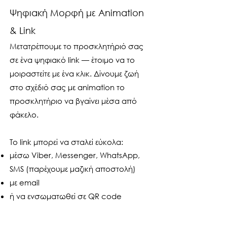
Ψηφιακή Μορφή με Animation
& Link
Μετατρέπουμε το προσκλητήριό σας
σε ένα ψηφιακό link — έτοιμο να το
μοιραστείτε με ένα κλικ. Δίνουμε ζωή
στο σχέδιό σας με animation το
προσκλητήριο να βγαίνει μέσα από
φάκελο.
Το link μπορεί να σταλεί εύκολα:
μέσω Viber, Messenger, WhatsApp,
SMS (παρέχουμε μαζική αποστολή)
με email
ή να ενσωματωθεί σε QR code