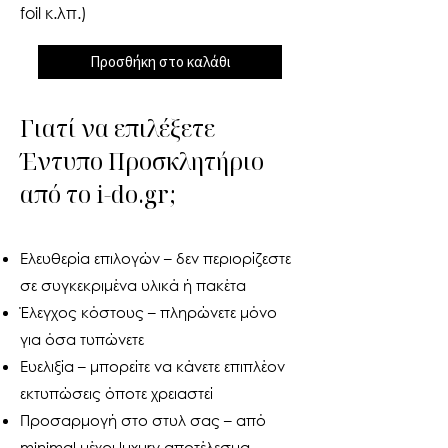
foil κ.λπ.)
Προσθήκη στο καλάθι
Γιατί να επιλέξετε
Έντυπο Προσκλητήριο
από το i-do.gr;
Ελευθερία επιλογών – δεν περιορίζεστε
σε συγκεκριμένα υλικά ή πακέτα
Έλεγχος κόστους – πληρώνετε μόνο
για όσα τυπώνετε
Ευελιξία – μπορείτε να κάνετε επιπλέον
εκτυπώσεις όποτε χρειαστεί
Προσαρμογή στο στυλ σας – από
minimal μέχρι luxury αποτέλεσμα