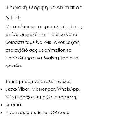
Ψηφιακή Μορφή με Animation
& Link
Μετατρέπουμε το προσκλητήριό σας
σε ένα ψηφιακό link — έτοιμο να το
μοιραστείτε με ένα κλικ. Δίνουμε ζωή
στο σχέδιό σας με animation το
προσκλητήριο να βγαίνει μέσα από
φάκελο.
Το link μπορεί να σταλεί εύκολα:
μέσω Viber, Messenger, WhatsApp,
SMS (παρέχουμε μαζική αποστολή)
με email
ή να ενσωματωθεί σε QR code