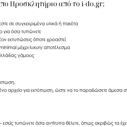
υπο Προσκλητήριο από το i-do.gr;
εστε σε συγκεκριμένα υλικά ή πακέτα
ο για όσα τυπώνετε
λέον εκτυπώσεις όποτε χρειαστεί
inimal μέχρι luxury αποτέλεσμα
 Ελλάδας γάμους
τύπωση.
ο αρχείο για εκτύπωση, ώστε να το παραδώσετε άμεσα στ
— εσείς τυπώνετε όσα αντίτυπα θέλετε, όπως ακριβώς τα έχε