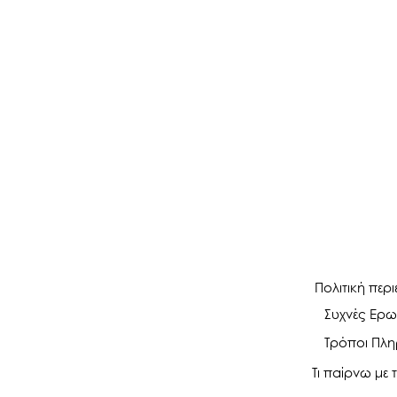
Πολιτική περ
Συχνές Ερω
Τρόποι Πλ
Τι παίρνω με τ