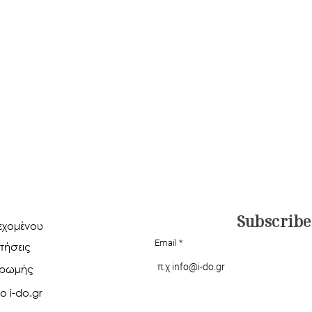
Subscribe
ιεχομένου
Email
τήσεις
ηρωμής
ο i-do.gr