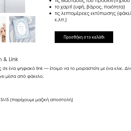
τις διαστάσεις του προσκλητηρίου
το χαρτί (υφή, βάρος, ποιότητα)
τις λεπτομέρειες εκτύπωσης (φάκελο
κ.λπ.)
Προσθήκη στο καλάθι
 & Link
ε ένα ψηφιακό link — έτοιμο να το μοιραστείτε με ένα κλικ. Δ
νει μέσα από φάκελο.
 SMS (παρέχουμε μαζική αποστολή)