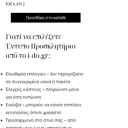
foil κ.λπ.)
Προσθήκη στο καλάθι
Γιατί να επιλέξετε
Έντυπο Προσκλητήριο
από το i-do.gr;
Ελευθερία επιλογών – δεν περιορίζεστε
σε συγκεκριμένα υλικά ή πακέτα
Έλεγχος κόστους – πληρώνετε μόνο
για όσα τυπώνετε
Ευελιξία – μπορείτε να κάνετε επιπλέον
εκτυπώσεις όποτε χρειαστεί
Προσαρμογή στο στυλ σας – από
minimal μέχρι luxury αποτέλεσμα