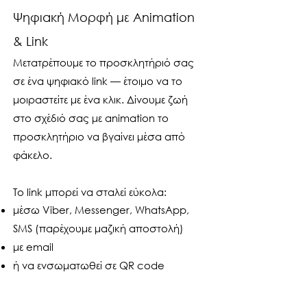
Ψηφιακή Μορφή με Animation
& Link
Μετατρέπουμε το προσκλητήριό σας
σε ένα ψηφιακό link — έτοιμο να το
μοιραστείτε με ένα κλικ. Δίνουμε ζωή
στο σχέδιό σας με animation το
προσκλητήριο να βγαίνει μέσα από
φάκελο.
Το link μπορεί να σταλεί εύκολα:
μέσω Viber, Messenger, WhatsApp,
SMS (παρέχουμε μαζική αποστολή)
με email
ή να ενσωματωθεί σε QR code