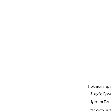
Πολιτική περ
Συχνές Ερω
Τρόποι Πλ
Τι παίρνω με τ