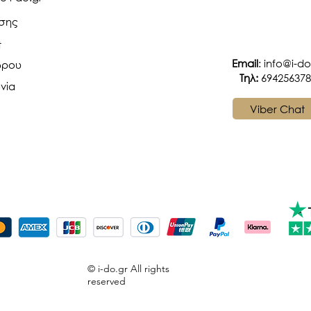
ήσης
t
Email
:
info@i-do
ώρου
Tηλ:
694256378
νία
Viber Chat
© i-do.gr All rights
reserved