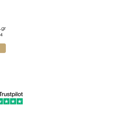
.gr
4