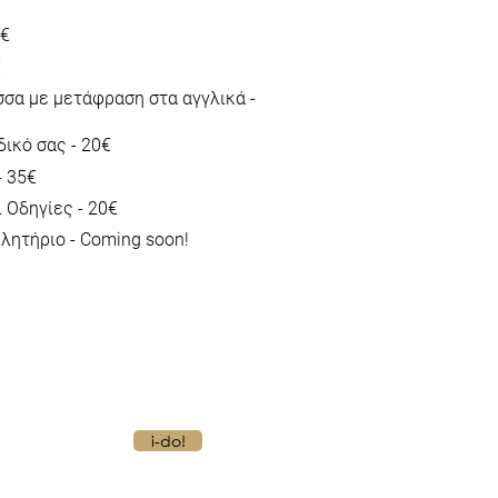
5€
€
σα με μετάφραση στα αγγλικά -
δικό σας - 20€
- 35€
 Οδηγίες - 20€
λητήριο - Coming soon!
i-do!