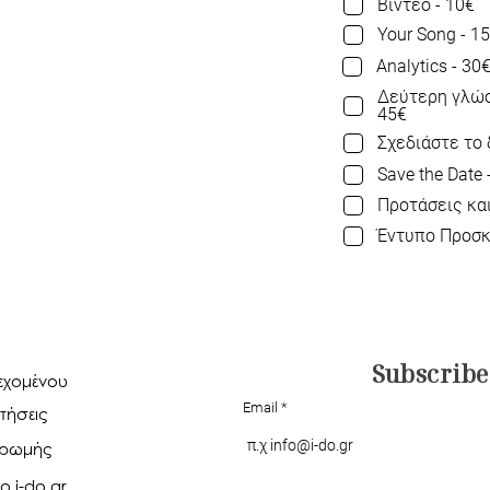
Βίντεο - 10€
Your Song - 1
Analytics - 30
Δεύτερη γλώσ
45€
Σχεδιάστε το 
Save the Date 
Προτάσεις και
Έντυπο Προσκ
Subscribe
ιεχομένου
Email
τήσεις
ηρωμής
ο i-do.gr