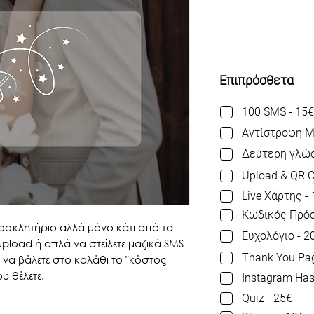
Επιπρόσθετα
100 SMS - 15€
Αντίστροφη Μ
Δεύτερη γλώσ
Upload & QR C
Live Χάρτης -
Κωδικός Πρόσ
ροσκλητήριο αλλά μόνο κάτι από τα
Ευχολόγιο - 2
upload ή απλά να στείλετε μαζικά SMS
Thank You Pag
ε να βάλετε στο καλάθι το "κόστος
ου θέλετε.
Instagram Has
Quiz - 25€