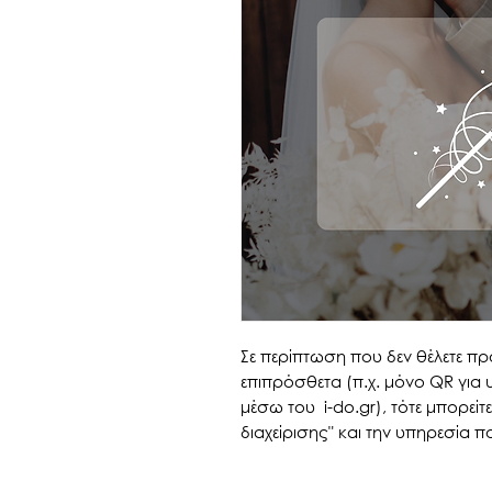
Σε περίπτωση που δεν θέλετε π
επιπρόσθετα (π.χ. μόνο QR για 
μέσω του i-do.gr), τότε μπορείτ
διαχείρισης" και την υπηρεσία π