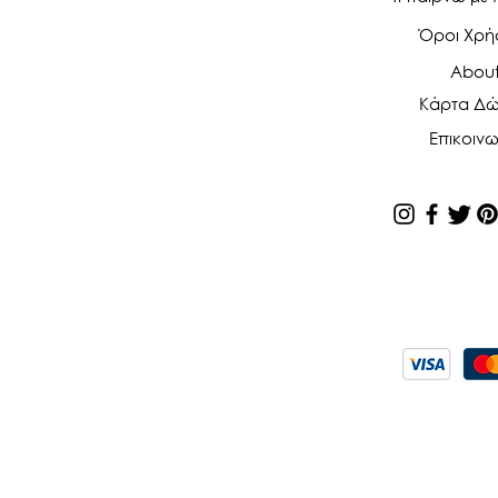
Όροι Χρ
Abou
Κάρτα Δ
Επικοινω