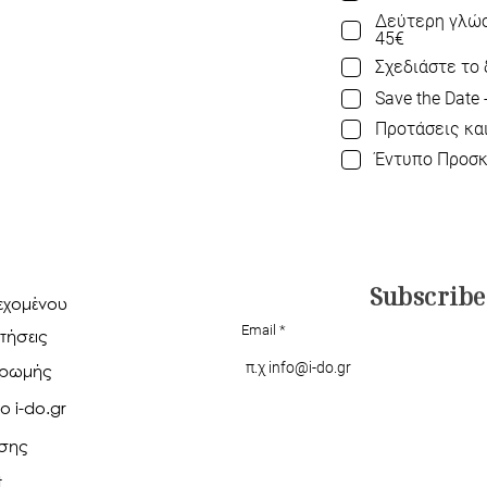
Δεύτερη γλώσ
45€
Σχεδιάστε το 
Save the Date 
Προτάσεις και
Έντυπο Προσκ
Subscribe
ιεχομένου
Email
τήσεις
ηρωμής
ο i-do.gr
ήσης
t