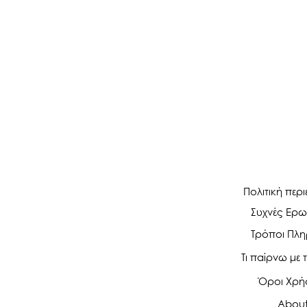
Πολιτική περ
Συχνές Ερω
Τρόποι Πλ
Τι παίρνω με τ
Όροι Χρ
Abou