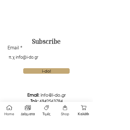
Subscribe
Email
i-do!
Email
:
info@i-do.gr
Tηλ:
6942563784
Viber Chat
Home
Δείγματα
Τιμές
Shop
Καλάθι