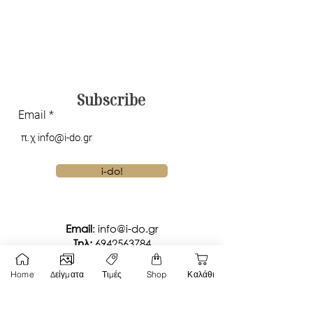
Subscribe
Email
i-do!
Email
:
info@i-do.gr
Tηλ:
6942563784
Viber Chat
Home
Δείγματα
Τιμές
Shop
Καλάθι