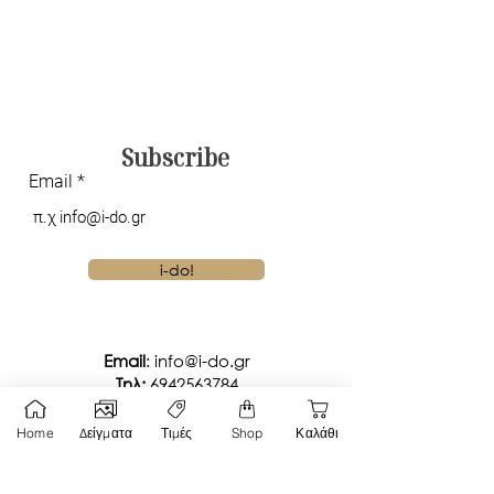
Subscribe
Email
i-do!
Email
:
info@i-do.gr
Tηλ:
6942563784
Viber Chat
Home
Δείγματα
Τιμές
Shop
Καλάθι