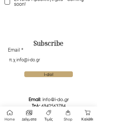
soon!
Subscribe
Email
i-do!
Email
:
info@i-do.gr
Tηλ:
6942563784
Viber Chat
Home
Δείγματα
Τιμές
Shop
Καλάθι