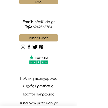
i-do!
Email
:
info@i-do.gr
Tηλ:
6942563784
Viber Chat
Πολιτική περιεχομένου
Συχνές Ερωτήσεις
Τρόποι Πληρωμής
Τι παίρνω με το i-do.gr